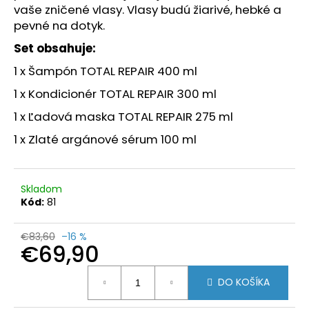
č
vaše zničené vlasy. Vlasy budú žiarivé, hebké a
a
pevné na dotyk.
m
e
Set obsahuje:
1 x Šampón TOTAL REPAIR 400 ml
REGENERAČNÝ
1 x Kondicionér TOTAL REPAIR 300 ml
ŠAMPÓN
NA
1 x Ľadová maska TOTAL REPAIR 275 ml
VLASY
TOTAL
1 x Zlaté argánové sérum 100 ml
REPAIR
400
ML
€20,90
Skladom
Kód:
81
€83,60
–16 %
€69,90
Jednotková
DO KOŠÍKA
cena: