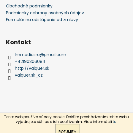
Obchodné podmienky
Podmienky ochrany osobných údajov
Formulár na odstúpenie od zmluvy
Kontakt
lmmediasro
@
gmail.com
+421903060811
http://valquer.sk
valquer.sk_cz
Tento web používa súbory cookie. Ďalším prechádzaním tohto webu
Vytvoril Shoptet
vyjadrujete súhlas s ich používaním. Viac informácií
tu
.
Copyright 2026
Valquer.sk
. Všetky práva vyhradené.
ROZUMIEM