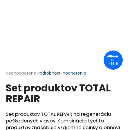
á
j
s
ť
?
€83,6
0
–16 %
HĽADAŤ
Priemerné
Neohodnotené
Podrobnosti hodnotenia
hodnotenie
Set produktov TOTAL
produktu
je
O
REPAIR
0,0
d
z
p
5
o
hviezdičiek.
Set produktov TOTAL REPAIR na regeneráciu
r
poškodených vlasov. Kombinácia týchto
ú
produktov znásobuje vzájomné účinky a obnoví