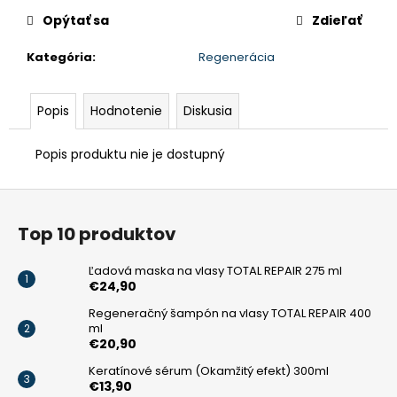
Opýtať sa
Zdieľať
Kategória
:
Regenerácia
Popis
Hodnotenie
Diskusia
Popis produktu nie je dostupný
Z
á
Top 10 produktov
p
ä
Ľadová maska na vlasy TOTAL REPAIR 275 ml
t
€24,90
i
Regeneračný šampón na vlasy TOTAL REPAIR 400
ml
e
€20,90
Keratínové sérum (Okamžitý efekt) 300ml
€13,90